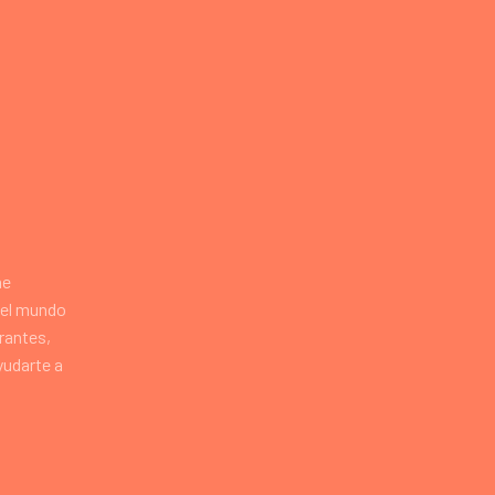
he
del mundo
rantes,
yudarte a