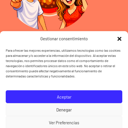
Gestionar consentimiento
Para ofrecer las mejores experiencias, utilizamos tecnologías como las cookies
Goloseros es un proyecto creado por dos foodies de Elche
para almacenar y/o acceder a la información del dispositivo. Al aceptar estas
apasionados por descubrir, probar y compartir lo mejor del
tecnologías, nos permites procesar datos como el comportamiento de
mundo gastronómico. Analizamos productos, visitamos
navegación o identificadores únicos en este sitio web. No aceptar o retirar el
restaurantes, elaboramos rankings y damos opiniones sinceras
consentimiento puede afectar negativamente al funcionamiento de
determinadas características y funcionalidades.
para ayudarte a descubrir qué realmente merece la pena.
Aceptar
COPYRIGHT © 2026 | GOLOSEROS
Denegar
Ver Preferencias