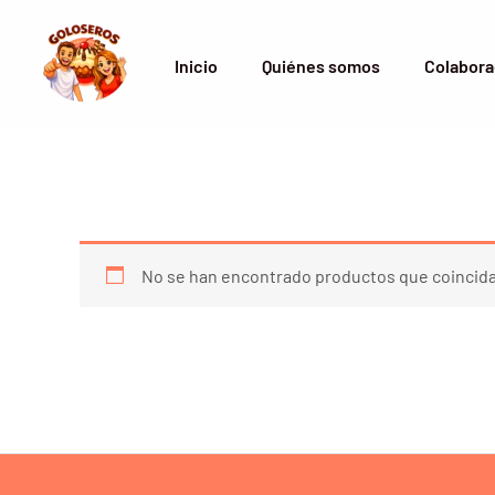
Ir
al
Inicio
Quiénes somos
Colabora
contenido
No se han encontrado productos que coincida