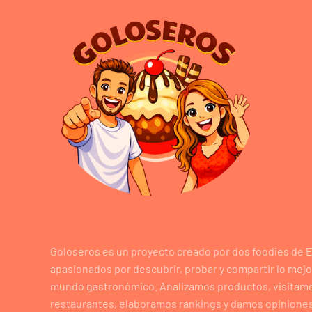
Goloseros es un proyecto creado por dos foodies de 
apasionados por descubrir, probar y compartir lo mejo
mundo gastronómico. Analizamos productos, visitam
restaurantes, elaboramos rankings y damos opiniones