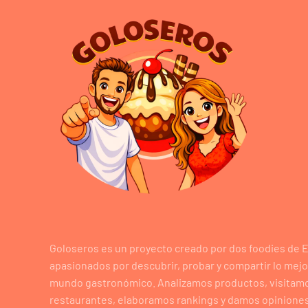
Goloseros es un proyecto creado por dos foodies de 
apasionados por descubrir, probar y compartir lo mejo
mundo gastronómico. Analizamos productos, visitam
restaurantes, elaboramos rankings y damos opiniones